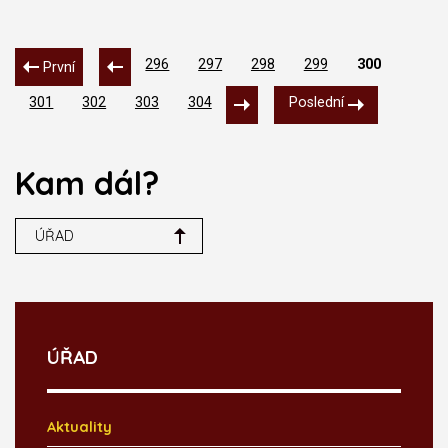
296
297
298
299
300
První
301
302
303
304
Poslední
Kam dál?
ÚŘAD
ÚŘAD
Aktuality