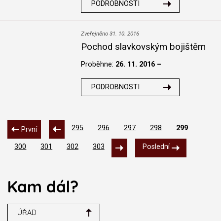
PODROBNOSTI
Zveřejněno 31. 10. 2016
Pochod slavkovským bojištěm
Proběhne:
26. 11. 2016 –
PODROBNOSTI
295
296
297
298
299
První
300
301
302
303
Poslední
Kam dál?
ÚŘAD