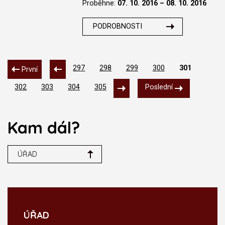
Proběhne:
07. 10. 2016 – 08. 10. 2016
PODROBNOSTI
297
298
299
300
301
První
302
303
304
305
Poslední
Kam dál?
ÚŘAD
ÚŘAD