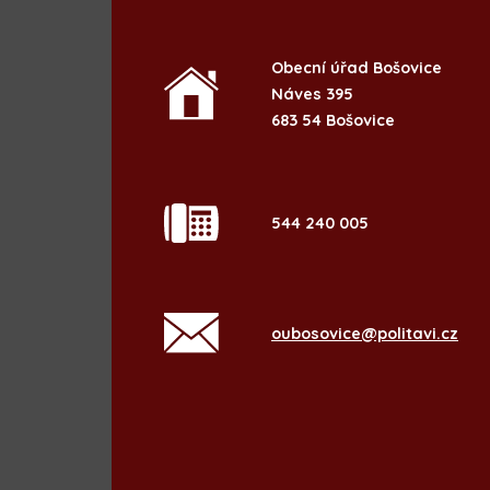
Obecní úřad Bošovice
Náves 395
683 54 Bošovice
544 240 005
oubosovice@politavi.cz