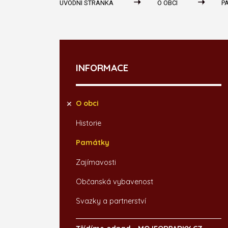
ÚVODNÍ STRÁNKA
O OBCI
P
INFORMACE
O obci
Historie
Památky
Zajímavosti
Občanská vybavenost
Svazky a partnerství