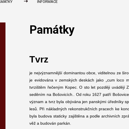
AMÁTKY
INFORMACE
Památky
Tvrz
je nejvýznamnější dominantou obce, viditelnou ze šir
je evidována v zemských deskách jako „cum loco mu
tvrzištěm řečeným Kopec. O sto let později uvádějí Z
seděním na Bošovicích.. Od roku 1627 patří Bošovice k
význam a tvrz byla obývána jen panskými úředníky s
lesů. Při nákladných rekonstrukčních pracech ke konc
byla budova staticky zajištěna a podle archivních zp
věž a budován parkán.