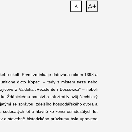
A+
A
okého okolí. První zmínka je datována rokem 1398 a
nitione dicto Kopec“ – tedy s místem tvrze nebo
ajícové z Valdeka „Rezidente i Bossowicz“ – neboli
e Ždánickému panství a tak ztratily svůj šlechtický
pjatými se správou zdejšího hospodářského dvora a
i šedesátých let a hlavně ke konci osmdesátých let
ráv a stavebně historického průzkumu byla upravena