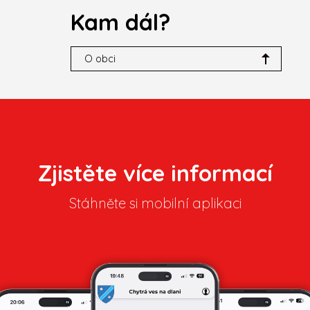
Kam dál?
O obci
Zjistěte více informací
Stáhněte si mobilní aplikaci