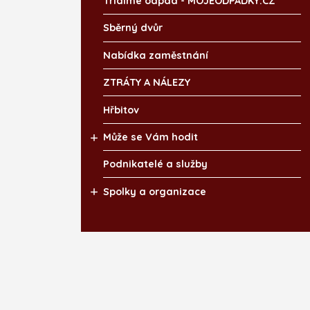
Třídíme odpad - MOJEODPADKY.CZ
Sběrný dvůr
Nabídka zaměstnání
ZTRÁTY A NÁLEZY
Hřbitov
Může se Vám hodit
Podnikatelé a služby
Spolky a organizace