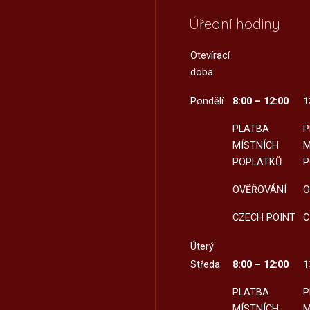
Úřední hodiny
Otevírací
doba
Pondělí
8:00 – 12:00
1
PLATBA
P
MÍSTNÍCH
M
POPLATKŮ
P
OVĚŘOVÁNÍ
O
CZECH POINT
C
Úterý
Středa
8:00 – 12:00
1
PLATBA
P
MÍSTNÍCH
M