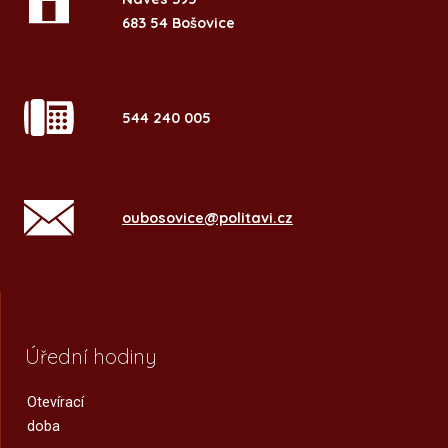
683 54 Bošovice
544 240 005
oubosovice@politavi.cz
Úřední hodiny
Otevírací
doba