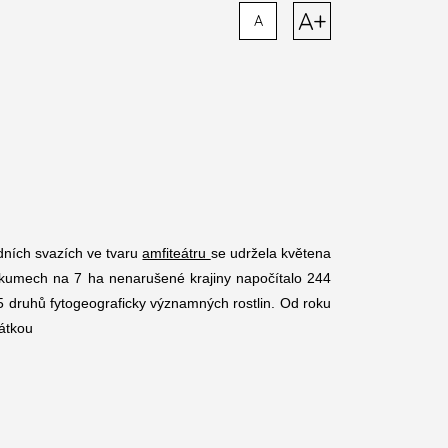
A+
A
dních svazích ve tvaru
amfiteátru
se udržela květena
ůzkumech na 7 ha nenarušené krajiny napočítalo 244
5 druhů fytogeograficky významných rostlin. Od roku
átkou