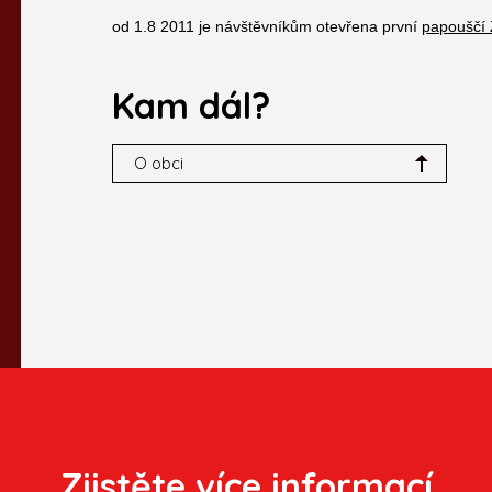
od 1.8 2011 je návštěvníkům otevřena první
papouščí
Kam dál?
O obci
Zjistěte více informací