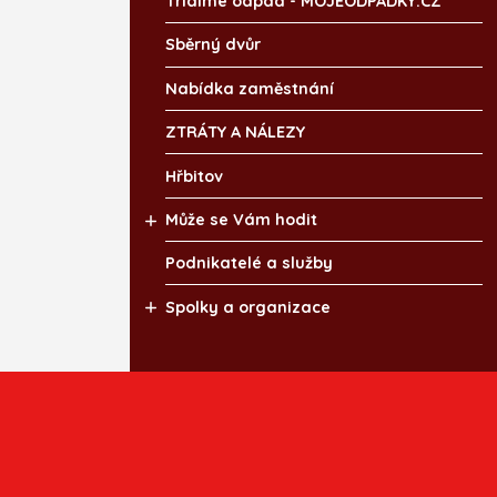
Třídíme odpad - MOJEODPADKY.CZ
Sběrný dvůr
Nabídka zaměstnání
ZTRÁTY A NÁLEZY
Hřbitov
Může se Vám hodit
Podnikatelé a služby
Spolky a organizace