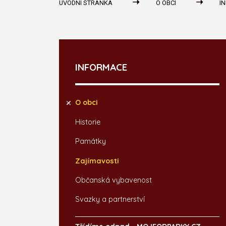
ÚVODNÍ STRÁNKA
O OBCI
I
INFORMACE
O obci
Historie
Památky
Zajímavosti
Občanská vybavenost
Svazky a partnerství