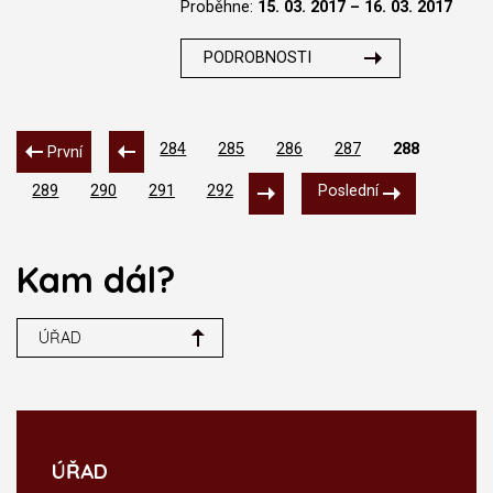
Proběhne:
15. 03. 2017 – 16. 03. 2017
PODROBNOSTI
284
285
286
287
288
První
289
290
291
292
Poslední
Kam dál?
ÚŘAD
ÚŘAD