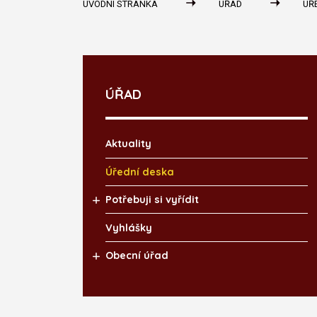
ÚVODNÍ STRÁNKA
ÚŘAD
ÚŘ
ÚŘAD
Aktuality
Úřední deska
Potřebuji si vyřídit
Vyhlášky
Obecní úřad