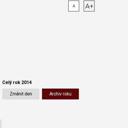
A+
A
Celý rok 2014
Změnit den
Archiv roku