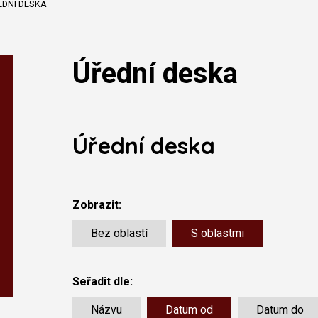
EDNÍ DESKA
Úřední deska
Úřední deska
Zobrazit:
Bez oblastí
S oblastmi
Seřadit dle:
Názvu
Datum od
Datum do