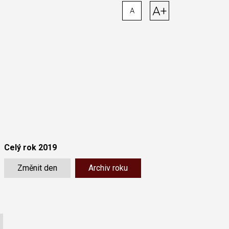
A+
A
Celý rok 2019
Změnit den
Archiv roku