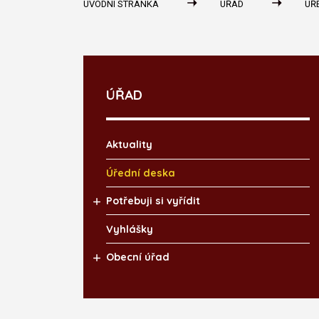
ÚVODNÍ STRÁNKA
ÚŘAD
ÚŘ
ÚŘAD
Aktuality
Úřední deska
Potřebuji si vyřídit
Vyhlášky
Obecní úřad