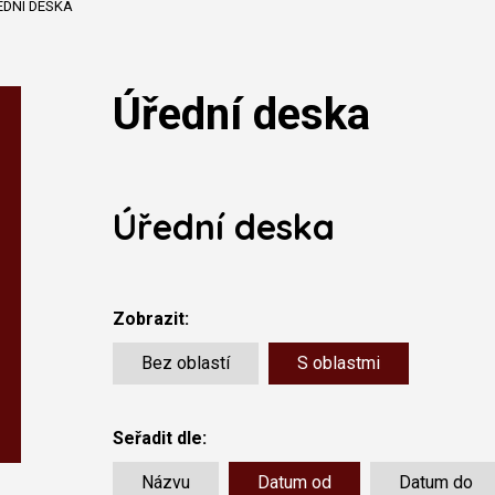
EDNÍ DESKA
Úřední deska
Úřední deska
Zobrazit:
Bez oblastí
S oblastmi
Seřadit dle:
Názvu
Datum od
Datum do